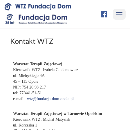
Przejdź
Nawi
do
treści
strony
Kontakt WTZ
Warsztat Terapii Zajęciowej
Kierownik WTZ: Izabela Gajdamowicz
ul. Mielęckiego 4A
45 – 115 Opole
NIP: 754 20 98 217
tel: 77/441-51-51
e-mail:
wtz@fundacja-dom.opole.pl
Warsztat Terapii Zajęciowej w Tarnowie Opolskim
Kierownik WTZ: Michał Matysiak
ul. Korczaka 1