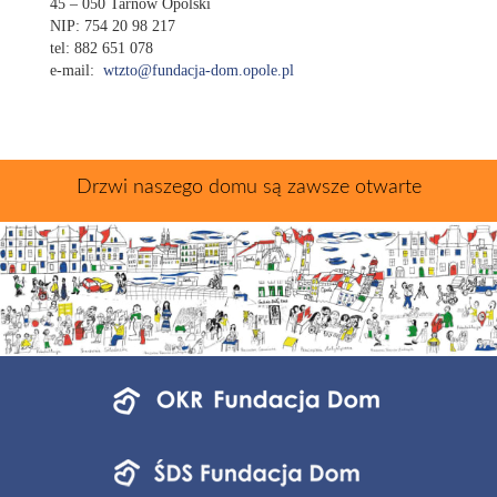
45 – 050 Tarnów Opolski
NIP: 754 20 98 217
tel:
882 651 078
e-mail:
wtzto@fundacja-dom.opole.pl
Drzwi naszego domu są zawsze otwarte
Menu
jednostek
fundacji