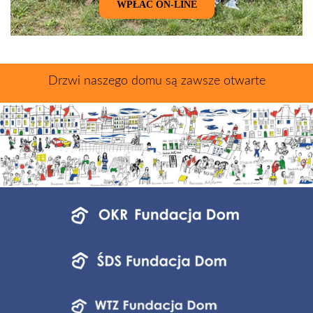
WPŁAĆ ON-LINE
Drzwi naszego domu są zawsze otwarte
Menu
jednostek
fundacji