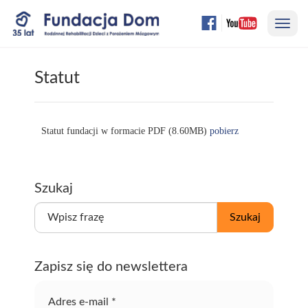
Przejdź
Nawi
do
treści
strony
Statut
Statut fundacji w formacie PDF (8.60MB)
pobierz
Szukaj
W
Szukaj
p
i
s
Zapisz się do newslettera
z
f
r
Adres e-mail
*