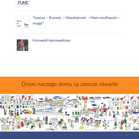
“Szansa – Rozwój – Niezależność – Mam możliwości –
mogę!”
Korowód karnawałowy
Drzwi naszego domu są zawsze otwarte
Menu