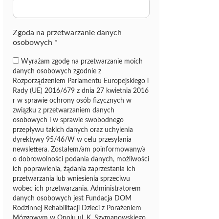
z
ę
Zgoda na przetwarzanie danych
osobowych
*
Wyrażam zgodę na przetwarzanie moich
danych osobowych zgodnie z
Rozporządzeniem Parlamentu Europejskiego i
Rady (UE) 2016/679 z dnia 27 kwietnia 2016
r w sprawie ochrony osób fizycznych w
związku z przetwarzaniem danych
osobowych i w sprawie swobodnego
przepływu takich danych oraz uchylenia
dyrektywy 95/46/W w celu przesyłania
newslettera. Zostałem/am poinformowany/a
o dobrowolności podania danych, możliwości
ich poprawienia, żądania zaprzestania ich
przetwarzania lub wniesienia sprzeciwu
wobec ich przetwarzania. Administratorem
danych osobowych jest Fundacja DOM
Rodzinnej Rehabilitacji Dzieci z Porażeniem
Mózgowym w Opolu ul. K. Szymanowskiego