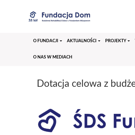
Przejdź
do
treści
strony
O FUNDACJI
AKTUALNOŚCI
PROJEKTY
O NAS W MEDIACH
Dotacja celowa z budż