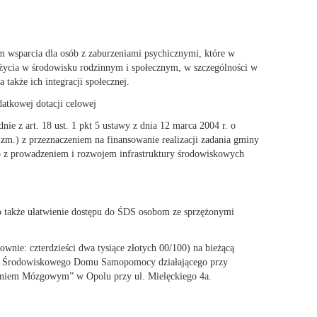
sparcia dla osób z zaburzeniami psychicznymi, które w
ycia w środowisku rodzinnym i społecznym, w szczególności w
a także ich integracji społecznej.
datkowej dotacji celowej
nie z art. 18 ust. 1 pkt 5 ustawy z dnia 12 marca 2004 r. o
 zm.) z przeznaczeniem na finansowanie realizacji zadania gminy
go z prowadzeniem i rozwojem infrastruktury środowiskowych
akże ułatwienie dostępu do ŚDS osobom ze sprzężonymi
ownie: czterdzieści dwa tysiące złotych 00/100) na bieżącą
dla Środowiskowego Domu Samopomocy działającego przy
żeniem Mózgowym” w Opolu przy ul. Mielęckiego 4a.