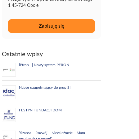
1 45-724 Opole
Ostatnie wpisy
iPfron+ | Nowy system PFRON
Nabór uzupełniający do grup SI
FESTYN FUNDACJI DOM
“Szansa – Rozwój – Niezależność – Mam
możliwości – mogę!”