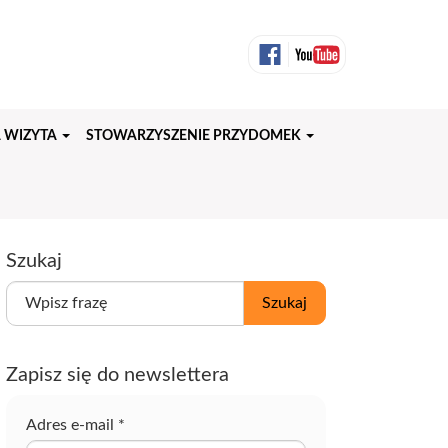
 WIZYTA
STOWARZYSZENIE PRZYDOMEK
Szukaj
W
Szukaj
p
i
s
Zapisz się do newslettera
z
f
r
Adres e-mail
*
a