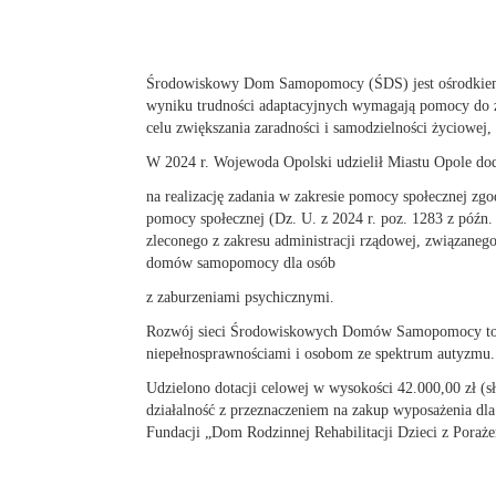
Środowiskowy Dom Samopomocy (ŚDS) jest ośrodkiem w
wyniku trudności adaptacyjnych wymagają pomocy do ż
celu zwiększania zaradności i samodzielności życiowej, 
W 2024 r. Wojewoda Opolski udzielił Miastu Opole do
na realizację zadania w zakresie pomocy społecznej zgod
pomocy społecznej (Dz. U. z 2024 r. poz. 1283 z późn.
zleconego z zakresu administracji rządowej, związane
domów samopomocy dla osób
z zaburzeniami psychicznymi.
Rozwój sieci Środowiskowych Domów Samopomocy to t
niepełnosprawnościami i osobom ze spektrum autyzmu.
Udzielono dotacji celowej w wysokości 42.000,00 zł (sł
działalność z przeznaczeniem na zakup wyposażenia 
Fundacji „Dom Rodzinnej Rehabilitacji Dzieci z Pora