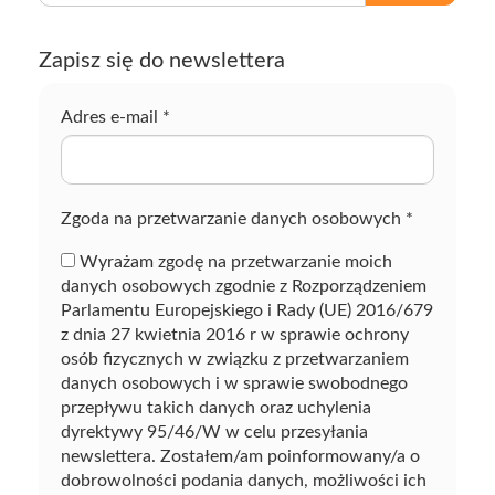
i
s
Zapisz się do newslettera
z
f
r
Adres e-mail
*
a
z
ę
Zgoda na przetwarzanie danych osobowych
*
Wyrażam zgodę na przetwarzanie moich
danych osobowych zgodnie z Rozporządzeniem
Parlamentu Europejskiego i Rady (UE) 2016/679
z dnia 27 kwietnia 2016 r w sprawie ochrony
osób fizycznych w związku z przetwarzaniem
danych osobowych i w sprawie swobodnego
przepływu takich danych oraz uchylenia
dyrektywy 95/46/W w celu przesyłania
newslettera. Zostałem/am poinformowany/a o
dobrowolności podania danych, możliwości ich