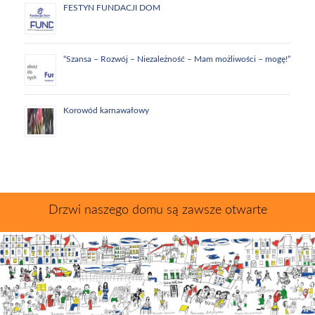
FESTYN FUNDACJI DOM
“Szansa – Rozwój – Niezależność – Mam możliwości – mogę!”
Korowód karnawałowy
Drzwi naszego domu są zawsze otwarte