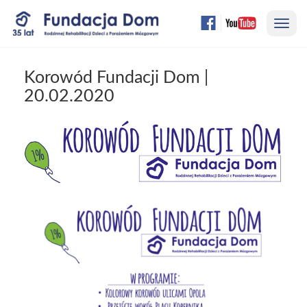
Przejdź
Nawi
do
treści
strony
Korowód Fundacji Dom |
20.02.2020