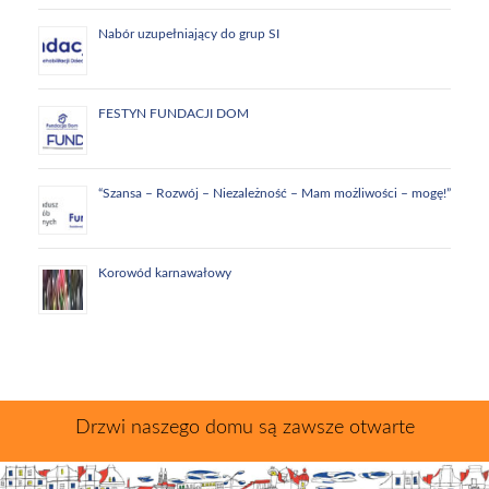
Nabór uzupełniający do grup SI
FESTYN FUNDACJI DOM
“Szansa – Rozwój – Niezależność – Mam możliwości – mogę!”
Korowód karnawałowy
Drzwi naszego domu są zawsze otwarte