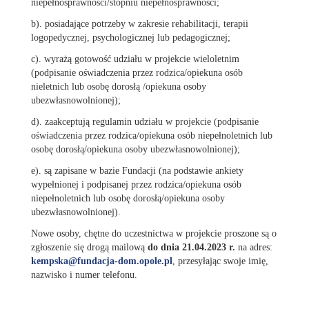
niepełnosprawności/stopniu niepełnosprawności;
b). posiadające potrzeby w zakresie rehabilitacji, terapii
logopedycznej, psychologicznej lub pedagogicznej;
c). wyrażą gotowość udziału w projekcie wieloletnim
(podpisanie oświadczenia przez rodzica/opiekuna osób
nieletnich lub osobę dorosłą /opiekuna osoby
ubezwłasnowolnionej);
d). zaakceptują regulamin udziału w projekcie (podpisanie
oświadczenia przez rodzica/opiekuna osób niepełnoletnich lub
osobę dorosłą/opiekuna osoby ubezwłasnowolnionej);
e). są zapisane w bazie Fundacji (na podstawie ankiety
wypełnionej i podpisanej przez rodzica/opiekuna osób
niepełnoletnich lub osobę dorosłą/opiekuna osoby
ubezwłasnowolnionej).
Nowe osoby, chętne do uczestnictwa w projekcie proszone są o
zgłoszenie się drogą mailową
do dnia 21.04.2023 r.
na adres:
kempska@fundacja-dom.opole.pl
, przesyłając swoje imię,
nazwisko i numer telefonu.