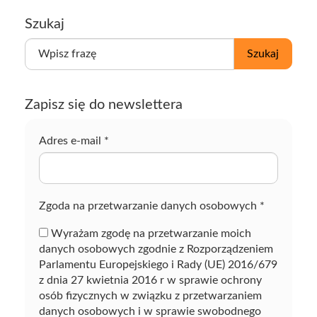
Szukaj
W
Szukaj
p
i
s
Zapisz się do newslettera
z
f
r
Adres e-mail
*
a
z
ę
Zgoda na przetwarzanie danych osobowych
*
Wyrażam zgodę na przetwarzanie moich
danych osobowych zgodnie z Rozporządzeniem
Parlamentu Europejskiego i Rady (UE) 2016/679
z dnia 27 kwietnia 2016 r w sprawie ochrony
osób fizycznych w związku z przetwarzaniem
danych osobowych i w sprawie swobodnego