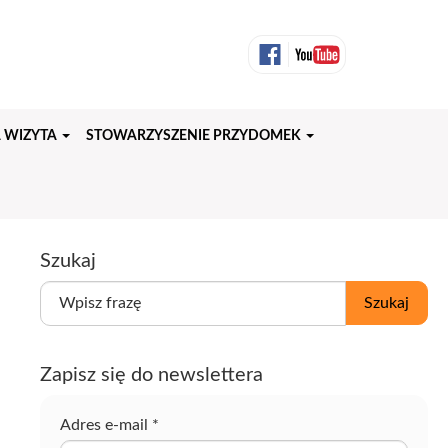
 WIZYTA
STOWARZYSZENIE PRZYDOMEK
Szukaj
W
Szukaj
p
i
s
Zapisz się do newslettera
z
f
r
Adres e-mail
*
a