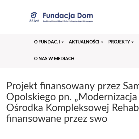
Przejdź
do
treści
strony
O FUNDACJI
AKTUALNOŚCI
PROJEKTY
O NAS W MEDIACH
Projekt finansowany przez S
Opolskiego pn. „Modernizacja
Ośrodka Kompleksowej Rehabi
finansowane przez swo