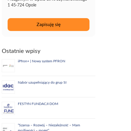
1 45-724 Opole
Ostatnie wpisy
iPfron+ | Nowy system PFRON
Nabór uzupełniający do grup SI
FESTYN FUNDACJI DOM
“Szansa – Rozwój – Niezależność – Mam
możliwości – mogę!”