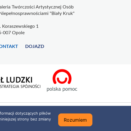
aleria Twórczości Artystycznej Osób
 Niepełnosprawnościami "Biały Kruk"
l. Koraszewskiego 1
5-007 Opole
ONTAKT
DOJAZD
formacji dotyczących plików
niniejszej strony bez zmiany
Rozumiem