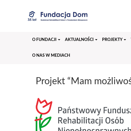
Przejdź
do
treści
strony
O FUNDACJI
AKTUALNOŚCI
PROJEKTY
O NAS W MEDIACH
Projekt “Mam możliwoś