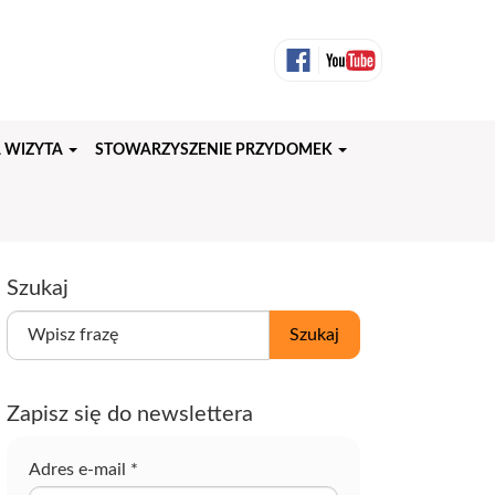
 WIZYTA
STOWARZYSZENIE PRZYDOMEK
Szukaj
W
Szukaj
p
i
s
Zapisz się do newslettera
z
f
r
Adres e-mail
*
a