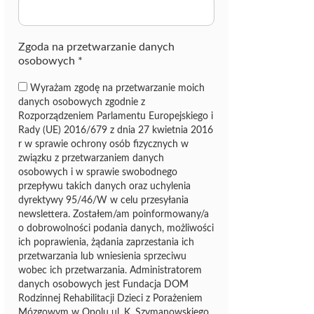
z
ę
Zgoda na przetwarzanie danych
osobowych
*
Wyrażam zgodę na przetwarzanie moich
danych osobowych zgodnie z
Rozporządzeniem Parlamentu Europejskiego i
Rady (UE) 2016/679 z dnia 27 kwietnia 2016
r w sprawie ochrony osób fizycznych w
związku z przetwarzaniem danych
osobowych i w sprawie swobodnego
przepływu takich danych oraz uchylenia
dyrektywy 95/46/W w celu przesyłania
newslettera. Zostałem/am poinformowany/a
o dobrowolności podania danych, możliwości
ich poprawienia, żądania zaprzestania ich
przetwarzania lub wniesienia sprzeciwu
wobec ich przetwarzania. Administratorem
danych osobowych jest Fundacja DOM
Rodzinnej Rehabilitacji Dzieci z Porażeniem
Mózgowym w Opolu ul. K. Szymanowskiego