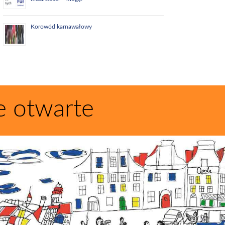
Korowód karnawałowy
e otwarte