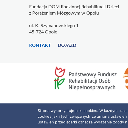
Fundacja DOM Rodzinnej Rehabilitacji Dzieci
z Porażeniem Mózgowym w Opolu
ul. K. Szymanowskiego 1
45-724 Opole
KONTAKT
DOJAZD
Strona wykorzystuje pliki cookies. W każdym czas
cookies jak i tych związanych ze zmianą ustawień
ustawień przeglądarki oznacza wyrażenie zgody n