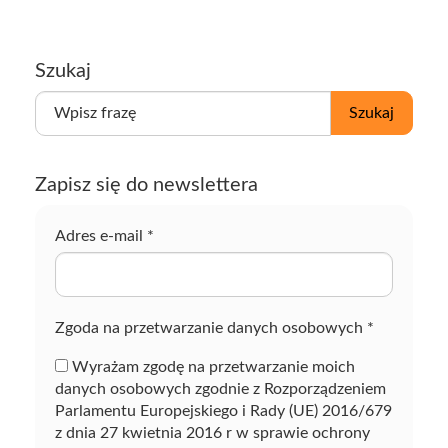
Szukaj
W
Szukaj
p
i
s
Zapisz się do newslettera
z
f
r
Adres e-mail
*
a
z
ę
Zgoda na przetwarzanie danych osobowych
*
Wyrażam zgodę na przetwarzanie moich
danych osobowych zgodnie z Rozporządzeniem
Parlamentu Europejskiego i Rady (UE) 2016/679
z dnia 27 kwietnia 2016 r w sprawie ochrony