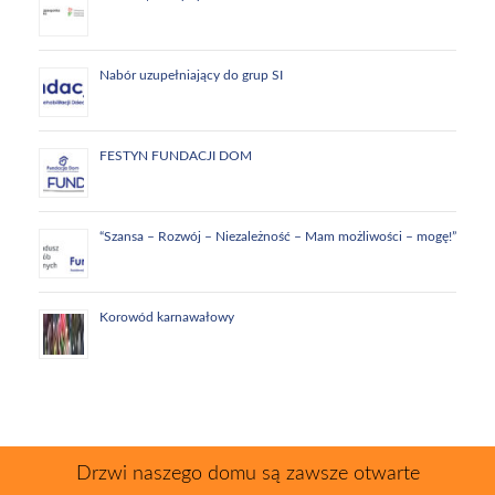
Nabór uzupełniający do grup SI
FESTYN FUNDACJI DOM
“Szansa – Rozwój – Niezależność – Mam możliwości – mogę!”
Korowód karnawałowy
Drzwi naszego domu są zawsze otwarte