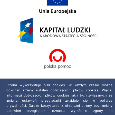
Strona wykorzystuje pliki cookies. W każdym czasie można
Polityka prywatności
|
Deklaracja dostępności
dokonać zmiany ustaleń dotyczących plików cookies. Więcej
informacji dotyczących plików cookies jak i tych związanych ze
Projekt i realizacja:
netkoncept.com
zmianą ustawień przeglądarki znajduje się w
polityce
prywatności
. Dalsze korzystanie z niniejszej strony bez zmiany
ustawień przeglądarki oznacza wyrażenie zgody na