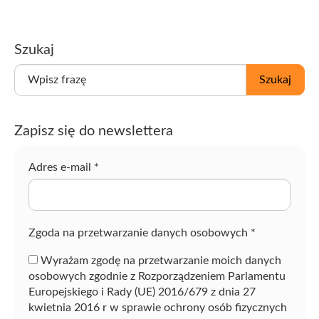
Szukaj
W
Szukaj
p
i
s
Zapisz się do newslettera
z
f
r
Adres e-mail
*
a
z
ę
Zgoda na przetwarzanie danych osobowych
*
Wyrażam zgodę na przetwarzanie moich danych
osobowych zgodnie z Rozporządzeniem Parlamentu
Europejskiego i Rady (UE) 2016/679 z dnia 27
kwietnia 2016 r w sprawie ochrony osób fizycznych