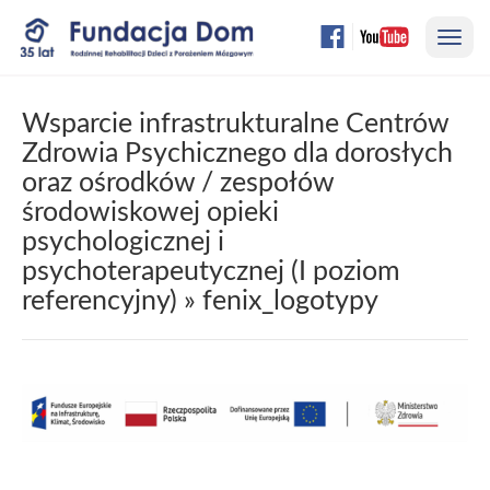
Przejdź
Nawi
do
treści
strony
Wsparcie infrastrukturalne Centrów
Zdrowia Psychicznego dla dorosłych
oraz ośrodków / zespołów
środowiskowej opieki
psychologicznej i
psychoterapeutycznej (I poziom
referencyjny)
» fenix_logotypy