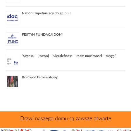
Nabór uzupełniający do grup SI
FESTYN FUNDACJI DOM
“Szansa – Rozwój – Niezależność – Mam możliwości – mogę!”
Korowód karnawałowy
Drzwi naszego domu są zawsze otwarte