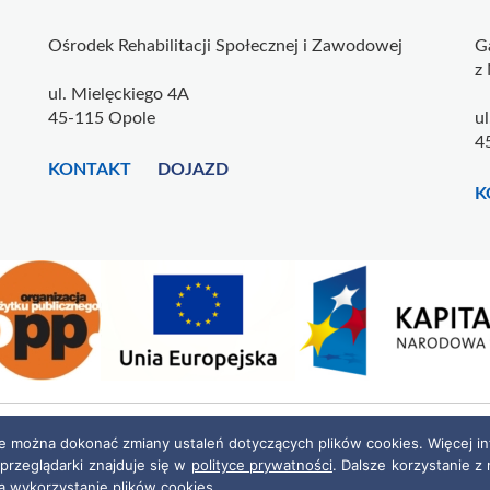
Ośrodek Rehabilitacji Społecznej i Zawodowej
G
z
ul. Mielęckiego 4A
45-115 Opole
u
4
KONTAKT
DOJAZD
K
Polityka prywatności
|
Deklaracja dostępności
ie można dokonać zmiany ustaleń dotyczących plików cookies. Więcej in
 przeglądarki znajduje się w
polityce prywatności
. Dalsze korzystanie z 
Projekt i realizacja:
netkoncept.com
a wykorzystanie plików cookies.