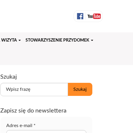
 WIZYTA
STOWARZYSZENIE PRZYDOMEK
Szukaj
W
Szukaj
p
i
s
Zapisz się do newslettera
z
f
r
Adres e-mail
*
a