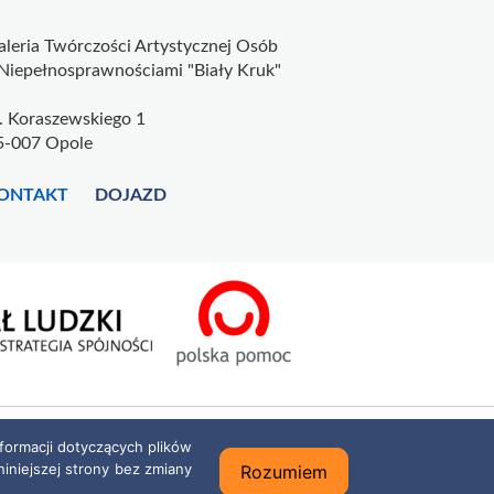
aleria Twórczości Artystycznej Osób
 Niepełnosprawnościami "Biały Kruk"
l. Koraszewskiego 1
5-007 Opole
ONTAKT
DOJAZD
formacji dotyczących plików
niniejszej strony bez zmiany
Rozumiem