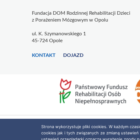
Fundacja DOM Rodzinnej Rehabilitacji Dzieci
z Porażeniem Mózgowym w Opolu
ul. K. Szymanowskiego 1
45-724 Opole
KONTAKT
DOJAZD
Strona wykorzystuje pliki cookies. W każdym czas
cookies jak i tych związanych ze zmianą ustawień
ustawień przeglądarki oznacza wyrażenie zgody n