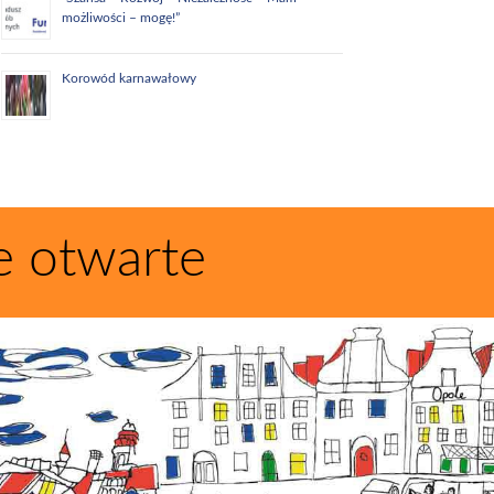
możliwości – mogę!”
Korowód karnawałowy
e otwarte