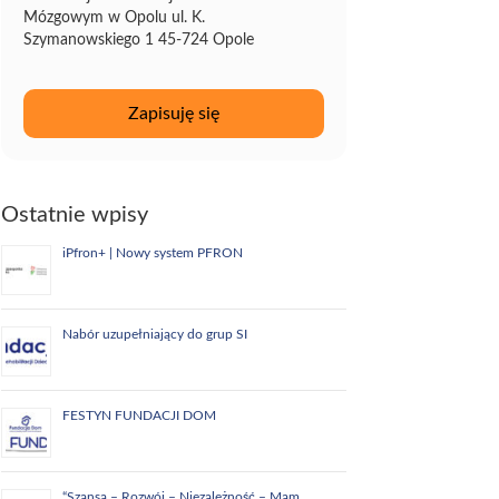
Mózgowym w Opolu ul. K.
Szymanowskiego 1 45-724 Opole
Ostatnie wpisy
iPfron+ | Nowy system PFRON
Nabór uzupełniający do grup SI
FESTYN FUNDACJI DOM
“Szansa – Rozwój – Niezależność – Mam