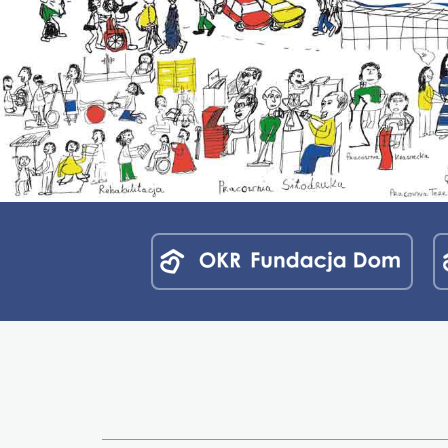
Menu
jednostek
fundacji