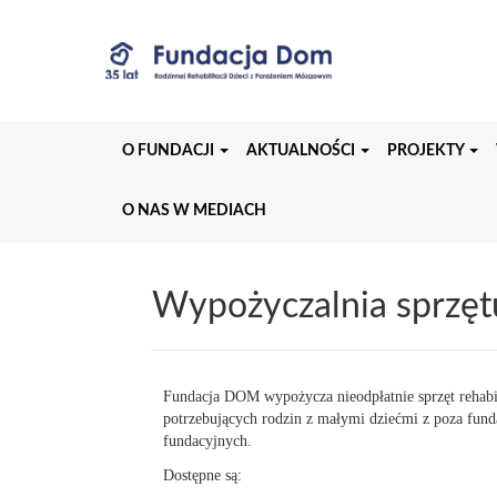
Przejdź
do
treści
strony
O FUNDACJI
AKTUALNOŚCI
PROJEKTY
O NAS W MEDIACH
Wypożyczalnia sprzętu
Fundacja DOM wypożycza nieodpłatnie sprzęt rehabil
potrzebujących rodzin z małymi dziećmi z poza fund
fundacyjnych.
Dostępne są: