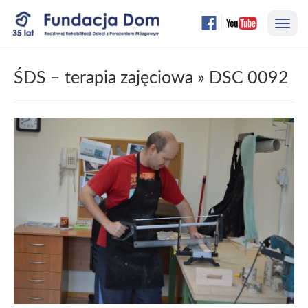
Przejdź
Nawi
do
treści
strony
ŚDS – terapia zajęciowa
» DSC 0092