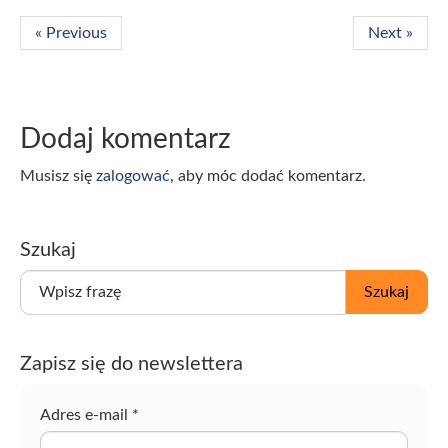
« Previous
Next »
Dodaj komentarz
Musisz się
zalogować
, aby móc dodać komentarz.
Szukaj
W
Szukaj
p
i
s
Zapisz się do newslettera
z
f
r
Adres e-mail
*
a