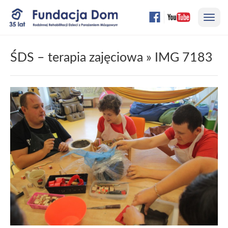
Przejdź
Nawi
do
treści
strony
ŚDS – terapia zajęciowa
» IMG 7183