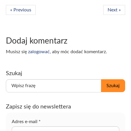
« Previous
Next »
Dodaj komentarz
Musisz się
zalogować
, aby móc dodać komentarz.
Szukaj
W
Szukaj
p
i
s
Zapisz się do newslettera
z
f
r
Adres e-mail
*
a