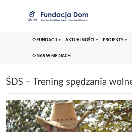
Przejdź
do
treści
strony
O FUNDACJI
AKTUALNOŚCI
PROJEKTY
O NAS W MEDIACH
ŚDS – Trening spędzania woln