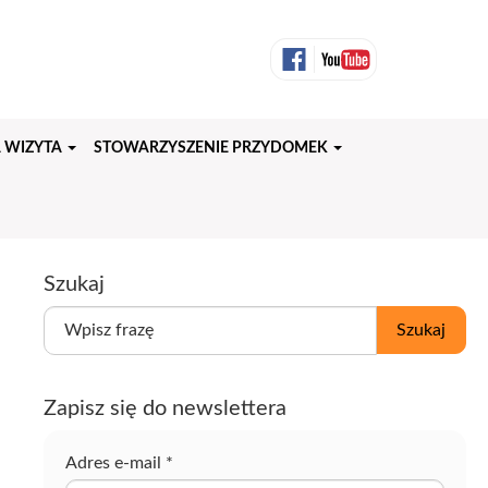
 WIZYTA
STOWARZYSZENIE PRZYDOMEK
Szukaj
W
Szukaj
p
i
s
Zapisz się do newslettera
z
f
r
Adres e-mail
*
a