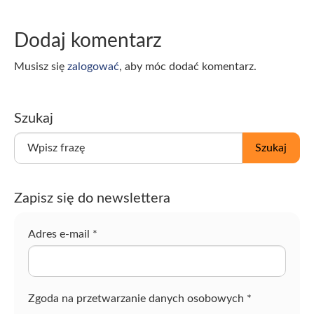
Dodaj komentarz
Musisz się
zalogować
, aby móc dodać komentarz.
Szukaj
W
Szukaj
p
i
s
Zapisz się do newslettera
z
f
r
Adres e-mail
*
a
z
ę
Zgoda na przetwarzanie danych osobowych
*