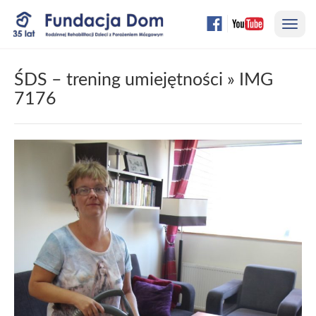
Przejdź
Nawi
do
treści
strony
ŚDS – trening umiejętności
» IMG
7176