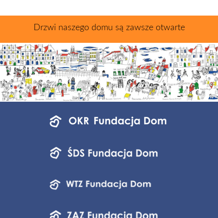
Drzwi naszego domu są zawsze otwarte
Menu
jednostek
fundacji