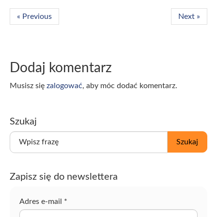
« Previous
Next »
Dodaj komentarz
Musisz się
zalogować
, aby móc dodać komentarz.
Szukaj
W
Szukaj
p
i
s
Zapisz się do newslettera
z
f
r
Adres e-mail
*
a