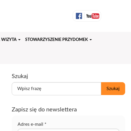
 WIZYTA
STOWARZYSZENIE PRZYDOMEK
Szukaj
W
Szukaj
p
i
s
Zapisz się do newslettera
z
f
r
Adres e-mail
*
a