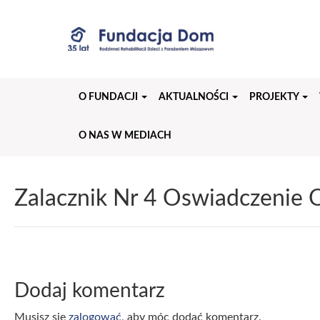
Przejdź
do
treści
strony
O FUNDACJI
AKTUALNOŚCI
PROJEKTY
O NAS W MEDIACH
Zalacznik Nr 4 Oswiadczenie
Dodaj komentarz
Musisz się
zalogować
, aby móc dodać komentarz.