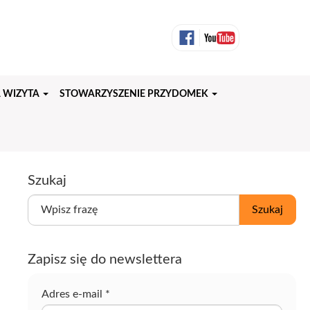
 WIZYTA
STOWARZYSZENIE PRZYDOMEK
Szukaj
W
Szukaj
p
i
s
Zapisz się do newslettera
z
f
r
Adres e-mail
*
a