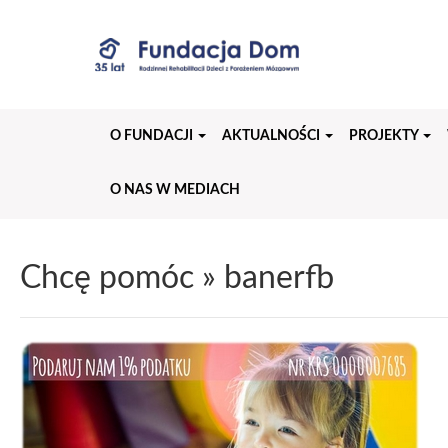
Przejdź
do
treści
strony
O FUNDACJI
AKTUALNOŚCI
PROJEKTY
O NAS W MEDIACH
Chcę pomóc
» banerfb