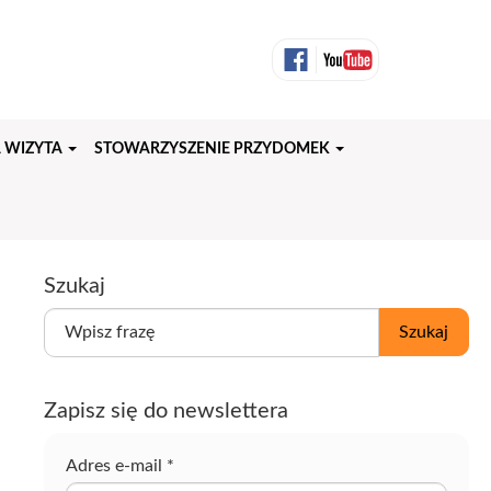
 WIZYTA
STOWARZYSZENIE PRZYDOMEK
Szukaj
W
Szukaj
p
i
s
Zapisz się do newslettera
z
f
r
Adres e-mail
*
a