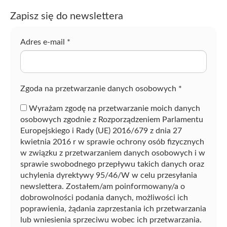
s
Zapisz się do newslettera
z
f
r
Adres e-mail
*
a
z
ę
Zgoda na przetwarzanie danych osobowych
*
Wyrażam zgodę na przetwarzanie moich danych
osobowych zgodnie z Rozporządzeniem Parlamentu
Europejskiego i Rady (UE) 2016/679 z dnia 27
kwietnia 2016 r w sprawie ochrony osób fizycznych
w związku z przetwarzaniem danych osobowych i w
sprawie swobodnego przepływu takich danych oraz
uchylenia dyrektywy 95/46/W w celu przesyłania
newslettera. Zostałem/am poinformowany/a o
dobrowolności podania danych, możliwości ich
poprawienia, żądania zaprzestania ich przetwarzania
lub wniesienia sprzeciwu wobec ich przetwarzania.