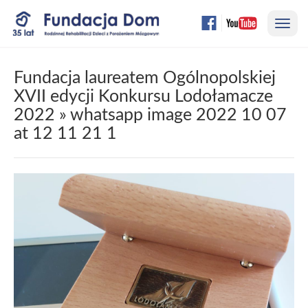
Przejdź
Nawi
do
treści
strony
Fundacja laureatem Ogólnopolskiej
XVII edycji Konkursu Lodołamacze
2022
» whatsapp image 2022 10 07
at 12 11 21 1