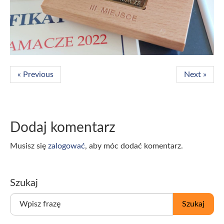
« Previous
Next »
Dodaj komentarz
Musisz się
zalogować
, aby móc dodać komentarz.
Szukaj
W
Szukaj
p
i