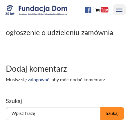
Przejdź
Nawi
do
treści
strony
ogłoszenie o udzieleniu zamównia
Dodaj komentarz
Musisz się
zalogować
, aby móc dodać komentarz.
Szukaj
W
Szukaj
p
i
s