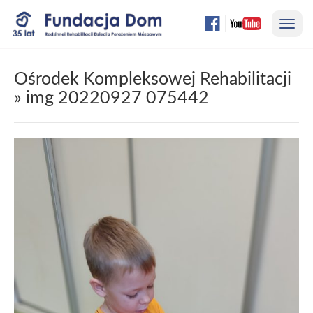
Przejdź
Nawi
do
treści
strony
Ośrodek Kompleksowej Rehabilitacji
» img 20220927 075442