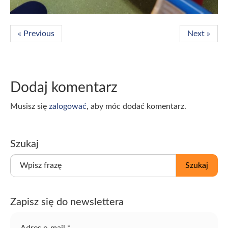
« Previous
Next »
Dodaj komentarz
Musisz się
zalogować
, aby móc dodać komentarz.
Szukaj
W
Szukaj
p
i
s
Zapisz się do newslettera
z
f
r
Adres e-mail
*