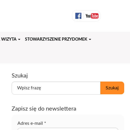
 WIZYTA
STOWARZYSZENIE PRZYDOMEK
Szukaj
W
Szukaj
p
i
s
Zapisz się do newslettera
z
f
r
Adres e-mail
*
a