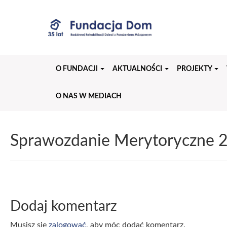
Przejdź
do
treści
strony
O FUNDACJI
AKTUALNOŚCI
PROJEKTY
O NAS W MEDIACH
Sprawozdanie Merytoryczne 
Dodaj komentarz
Musisz się
zalogować
, aby móc dodać komentarz.