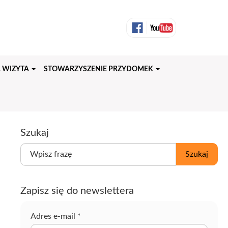
 WIZYTA
STOWARZYSZENIE PRZYDOMEK
Szukaj
W
Szukaj
p
i
s
Zapisz się do newslettera
z
f
r
Adres e-mail
*
a