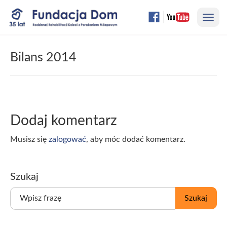
Przejdź
Nawi
do
treści
strony
Bilans 2014
Dodaj komentarz
Musisz się
zalogować
, aby móc dodać komentarz.
Szukaj
W
Szukaj
p
i
s