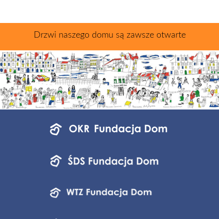
Drzwi naszego domu są zawsze otwarte
Menu
jednostek
fundacji