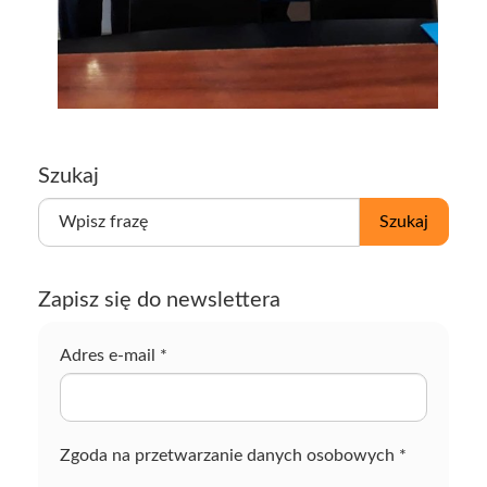
Szukaj
W
Szukaj
p
i
s
Zapisz się do newslettera
z
f
r
Adres e-mail
*
a
z
ę
Zgoda na przetwarzanie danych osobowych
*