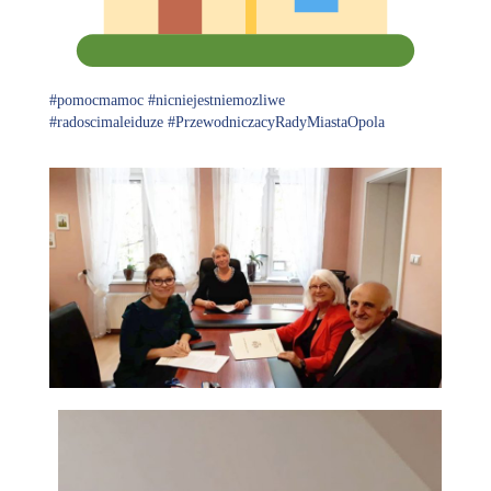
#
pomocmamoc
#
nicniejestniemozliwe
#
radoscimaleiduze
#
PrzewodniczacyRadyMiastaOpola