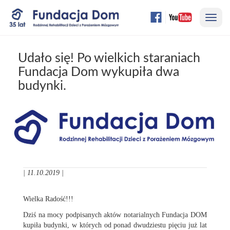
Przejdź
Nawi
do
treści
strony
Udało się! Po wielkich staraniach
Fundacja Dom wykupiła dwa
budynki.
| 11.10.2019 |
Wielka Radość!!!
Dziś na mocy podpisanych aktów notarialnych Fundacja DOM
kupiła budynki, w których od ponad dwudziestu pięciu już lat