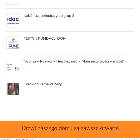
Nabór uzupełniający do grup SI
FESTYN FUNDACJI DOM
“Szansa – Rozwój – Niezależność – Mam możliwości – mogę!”
Korowód karnawałowy
Drzwi naszego domu są zawsze otwarte