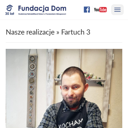
Przejdź
Nawi
do
treści
strony
Nasze realizacje
» Fartuch 3