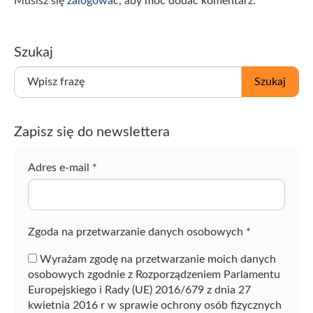
Musisz się
zalogować
, aby móc dodać komentarz.
Szukaj
W
Szukaj
p
i
s
Zapisz się do newslettera
z
f
r
Adres e-mail
*
a
z
ę
Zgoda na przetwarzanie danych osobowych
*
Wyrażam zgodę na przetwarzanie moich danych
osobowych zgodnie z Rozporządzeniem Parlamentu
Europejskiego i Rady (UE) 2016/679 z dnia 27
kwietnia 2016 r w sprawie ochrony osób fizycznych