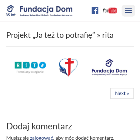
Przejdź
Nawi
do
treści
strony
Projekt „Ja też to potrafię”
» rita
Next »
Dodaj komentarz
Musisz się
zalogować
, aby móc dodać komentarz.