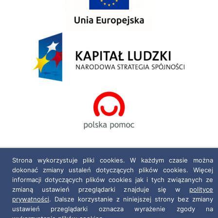
Strona wykorzystuje pliki cookies. W każdym czasie można
Polityka prywatności
|
Deklaracja dostępności
dokonać zmiany ustaleń dotyczących plików cookies. Więcej
informacji dotyczących plików cookies jak i tych związanych ze
Projekt i realizacja:
netkoncept.com
zmianą ustawień przeglądarki znajduje się w
polityce
prywatności
. Dalsze korzystanie z niniejszej strony bez zmiany
ustawień przeglądarki oznacza wyrażenie zgody na