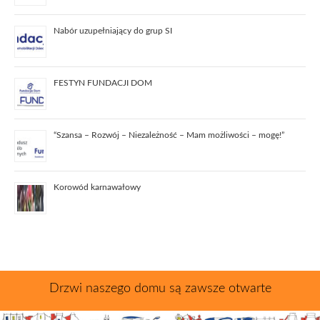
Nabór uzupełniający do grup SI
FESTYN FUNDACJI DOM
“Szansa – Rozwój – Niezależność – Mam możliwości – mogę!”
Korowód karnawałowy
Drzwi naszego domu są zawsze otwarte