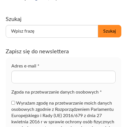
Szukaj
W
Szukaj
p
i
s
Zapisz się do newslettera
z
f
r
Adres e-mail
*
a
z
ę
Zgoda na przetwarzanie danych osobowych
*
Wyrażam zgodę na przetwarzanie moich danych
osobowych zgodnie z Rozporządzeniem Parlamentu
Europejskiego i Rady (UE) 2016/679 z dnia 27
kwietnia 2016 r w sprawie ochrony osób fizycznych