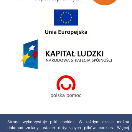
Polityka prywatności
|
Deklaracja dostępności
Strona wykorzystuje pliki cookies. W każdym czasie można
dokonać zmiany ustaleń dotyczących plików cookies. Więcej
Projekt i realizacja:
netkoncept.com