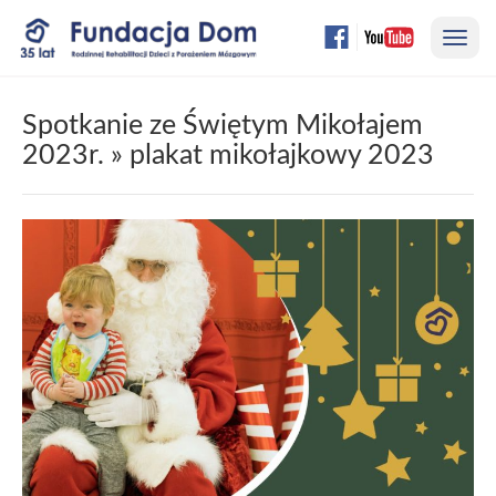
Przejdź
Nawi
do
treści
strony
Spotkanie ze Świętym Mikołajem
2023r.
» plakat mikołajkowy 2023