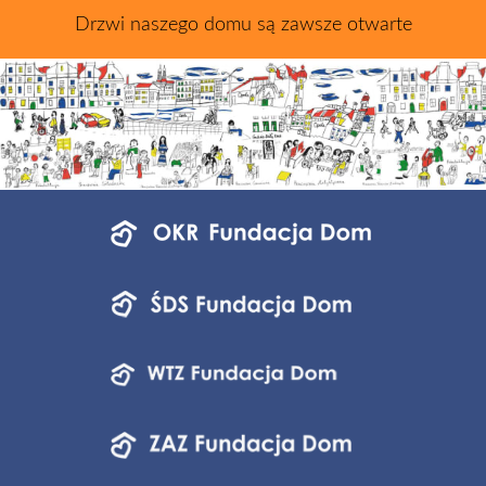
Drzwi naszego domu są zawsze otwarte
Menu
jednostek
fundacji