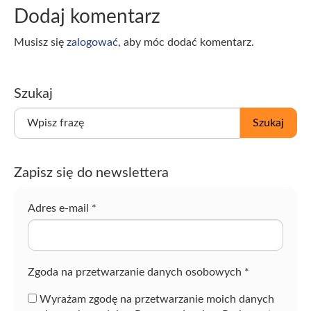
Dodaj komentarz
Musisz się
zalogować
, aby móc dodać komentarz.
Szukaj
W
Szukaj
p
i
s
Zapisz się do newslettera
z
f
r
Adres e-mail
*
a
z
ę
Zgoda na przetwarzanie danych osobowych
*
Wyrażam zgodę na przetwarzanie moich danych