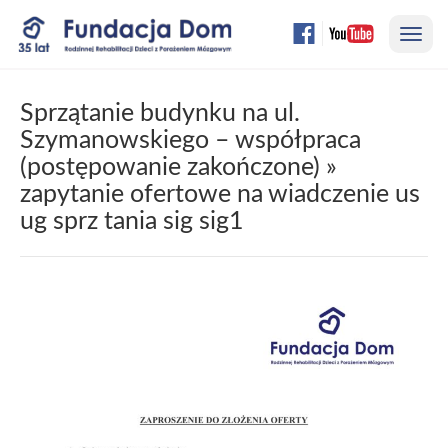
Przejdź
Nawi
do
treści
strony
Sprzątanie budynku na ul.
Szymanowskiego – współpraca
(postępowanie zakończone)
»
zapytanie ofertowe na wiadczenie us
ug sprz tania sig sig1