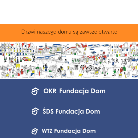
Drzwi naszego domu są zawsze otwarte
Menu
jednostek
fundacji