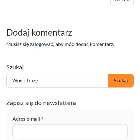
Dodaj komentarz
Musisz się
zalogować
, aby móc dodać komentarz.
Szukaj
W
Szukaj
p
i
s
Zapisz się do newslettera
z
f
r
Adres e-mail
*
a
z
ę