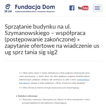
Przejdź
Nawi
do
treści
strony
Sprzątanie budynku na ul.
Szymanowskiego – współpraca
(postępowanie zakończone)
»
zapytanie ofertowe na wiadczenie us
ug sprz tania sig sig2