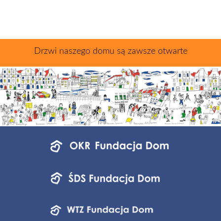
Drzwi naszego domu są zawsze otwarte
Menu
jednostek
fundacji