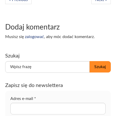
Dodaj komentarz
Musisz się
zalogować
, aby móc dodać komentarz.
Szukaj
W
Szukaj
p
i
s
Zapisz się do newslettera
z
f
r
Adres e-mail
*
a
z
ę