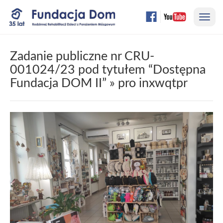
Przejdź
Nawi
do
treści
strony
Zadanie publiczne nr CRU-
001024/23 pod tytułem “Dostępna
Fundacja DOM II”
» pro inxwqtpr