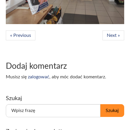
« Previous
Next »
Dodaj komentarz
Musisz się
zalogować
, aby móc dodać komentarz.
Szukaj
W
Szukaj
p
i
s