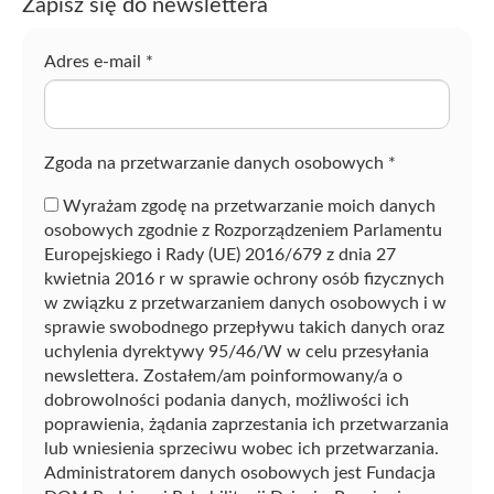
Zapisz się do newslettera
z
f
r
Adres e-mail
*
a
z
ę
Zgoda na przetwarzanie danych osobowych
*
Wyrażam zgodę na przetwarzanie moich danych
osobowych zgodnie z Rozporządzeniem Parlamentu
Europejskiego i Rady (UE) 2016/679 z dnia 27
kwietnia 2016 r w sprawie ochrony osób fizycznych
w związku z przetwarzaniem danych osobowych i w
sprawie swobodnego przepływu takich danych oraz
uchylenia dyrektywy 95/46/W w celu przesyłania
newslettera. Zostałem/am poinformowany/a o
dobrowolności podania danych, możliwości ich
poprawienia, żądania zaprzestania ich przetwarzania
lub wniesienia sprzeciwu wobec ich przetwarzania.
Administratorem danych osobowych jest Fundacja