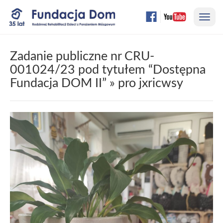
Przejdź
Nawi
do
treści
strony
Zadanie publiczne nr CRU-
001024/23 pod tytułem “Dostępna
Fundacja DOM II”
» pro jxricwsy