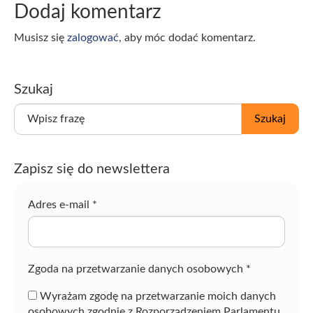
Dodaj komentarz
Musisz się
zalogować
, aby móc dodać komentarz.
Szukaj
W
Szukaj
p
i
s
Zapisz się do newslettera
z
f
r
Adres e-mail
*
a
z
ę
Zgoda na przetwarzanie danych osobowych
*
Wyrażam zgodę na przetwarzanie moich danych
osobowych zgodnie z Rozporządzeniem Parlamentu