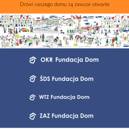
Drzwi naszego domu są zawsze otwarte
Menu
jednostek
fundacji