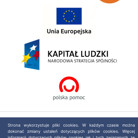
Polityka prywatności
|
Deklaracja dostępności
Strona wykorzystuje pliki cookies. W każdym czasie można
dokonać zmiany ustaleń dotyczących plików cookies. Więcej
Projekt i realizacja:
netkoncept.com
informacji dotyczących plików cookies jak i tych związanych ze