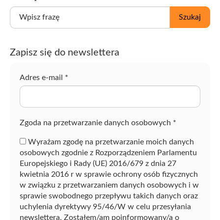
W
Szukaj
p
i
s
Zapisz się do newslettera
z
f
r
Adres e-mail
*
a
z
ę
Zgoda na przetwarzanie danych osobowych
*
Wyrażam zgodę na przetwarzanie moich danych
osobowych zgodnie z Rozporządzeniem Parlamentu
Europejskiego i Rady (UE) 2016/679 z dnia 27
kwietnia 2016 r w sprawie ochrony osób fizycznych
w związku z przetwarzaniem danych osobowych i w
sprawie swobodnego przepływu takich danych oraz
uchylenia dyrektywy 95/46/W w celu przesyłania
newslettera. Zostałem/am poinformowany/a o