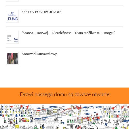
FESTYN FUNDACJI DOM
“Szansa – Rozwój – Niezależność – Mam możliwości – mogę!”
Korowód karnawałowy
Drzwi naszego domu są zawsze otwarte