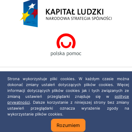
Polityka prywatności
|
Deklaracja dostępności
Strona wykorzystuje pliki cookies. W każdym czasie można
dokonać zmiany ustaleń dotyczących plików cookies. Więcej
Projekt i realizacja:
netkoncept.com
informacji dotyczących plików cookies jak i tych związanych ze
zmianą ustawień przeglądarki znajduje się w
polityce
prywatności
. Dalsze korzystanie z niniejszej strony bez zmiany
ustawień przeglądarki oznacza wyrażenie zgody na
wykorzystanie plików cookies.
Rozumiem