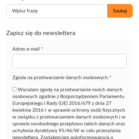
W
Szukaj
p
i
s
Zapisz się do newslettera
z
f
r
Adres e-mail
*
a
z
ę
Zgoda na przetwarzanie danych osobowych
*
Wyrażam zgodę na przetwarzanie moich danych
osobowych zgodnie z Rozporządzeniem Parlamentu
Europejskiego i Rady (UE) 2016/679 z dnia 27
kwietnia 2016 r w sprawie ochrony osób fizycznych
w związku z przetwarzaniem danych osobowych i w
sprawie swobodnego przepływu takich danych oraz
uchylenia dyrektywy 95/46/W w celu przesyłania
newslettera. Zostałem/am poinformowany/a o