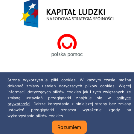
Polityka prywatności
|
Deklaracja dostępności
Strona wykorzystuje pliki cookies. W każdym czasie można
dokonać zmiany ustaleń dotyczących plików cookies. Więcej
Projekt i realizacja:
netkoncept.com
informacji dotyczących plików cookies jak i tych związanych ze
zmianą ustawień przeglądarki znajduje się w
polityce
prywatności
. Dalsze korzystanie z niniejszej strony bez zmiany
ustawień przeglądarki oznacza wyrażenie zgody na
wykorzystanie plików cookies.
Rozumiem