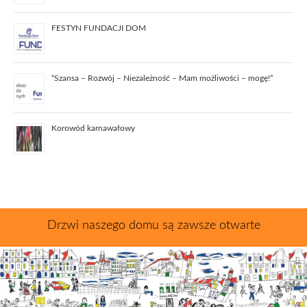
FESTYN FUNDACJI DOM
“Szansa – Rozwój – Niezależność – Mam możliwości – mogę!”
Korowód karnawałowy
Drzwi naszego domu są zawsze otwarte