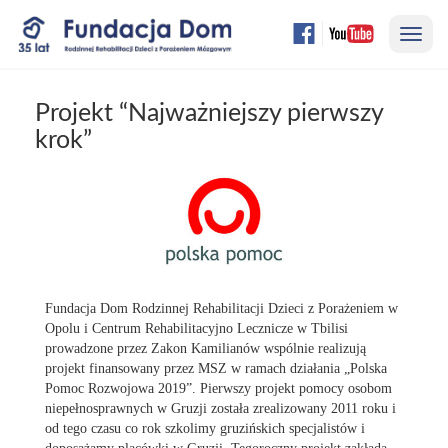
Przejdź
Nawi
do
treści
strony
Projekt “Najważniejszy pierwszy
krok”
Fundacja Dom Rodzinnej Rehabilitacji Dzieci z Porażeniem w
Opolu i Centrum Rehabilitacyjno Lecznicze w Tbilisi
prowadzone przez Zakon Kamilianów wspólnie realizują
projekt finansowany przez MSZ w ramach działania „Polska
Pomoc Rozwojowa 2019”. Pierwszy projekt pomocy osobom
niepełnosprawnych w Gruzji została zrealizowany 2011 roku i
od tego czasu co rok szkolimy gruzińskich specjalistów i