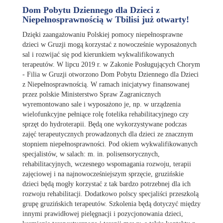
Dom Pobytu Dziennego dla Dzieci z
Niepełnosprawnością w Tbilisi już otwarty!
Dzięki zaangażowaniu Polskiej pomocy niepełnosprawne
dzieci w Gruzji mogą korzystać z nowocześnie wyposażonych
sal i rozwijać się pod kierunkiem wykwalifikowanych
terapeutów. W lipcu 2019 r. w Zakonie Posługujących Chorym
- Filia w Gruzji otworzono Dom Pobytu Dziennego dla Dzieci
z Niepełnosprawnością. W ramach inicjatywy finansowanej
przez polskie Ministerstwo Spraw Zagranicznych
wyremontowano sale i wyposażono je, np. w urządzenia
wielofunkcyjne pełniące rolę fotelika rehabilitacyjnego czy
sprzęt do hydroterapii. Będą one wykorzystywane podczas
zajęć terapeutycznych prowadzonych dla dzieci ze znacznym
stopniem niepełnosprawności. Pod okiem wykwalifikowanych
specjalistów, w salach: m. in. polisensorycznych,
rehabilitacyjnych, wczesnego wspomagania rozwoju, terapii
zajęciowej i na najnowocześniejszym sprzęcie, gruzińskie
dzieci będą mogły korzystać z tak bardzo potrzebnej dla ich
rozwoju rehabilitacji. Dodatkowo polscy specjaliści przeszkolą
grupę gruzińskich terapeutów. Szkolenia będą dotyczyć między
innymi prawidłowej pielęgnacji i pozycjonowania dzieci,