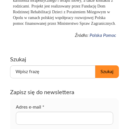
karmienia terapeutycznego i terapii mowy, a także kontaktu z
rodzicami. Projekt jest realizowany przez Fundację Dom
Rodzinnej Rehabilitacji Dzieci z Porażeniem Mózgowym w
Opolu w ramach polskiej współpracy rozwojowej Polska
pomoc finansowanej przez Ministerstwo Spraw Zagranicznych.
Źródło:
Polska Pomoc
Szukaj
W
Szukaj
p
i
s
Zapisz się do newslettera
z
f
r
Adres e-mail
*
a
z
ę